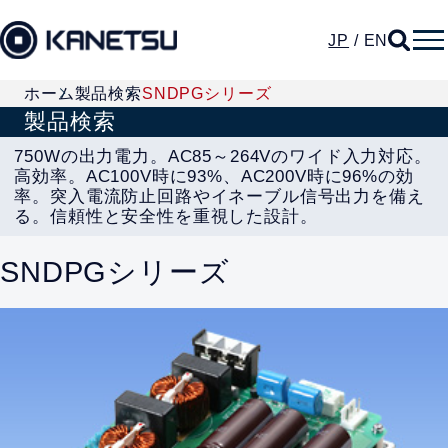
JP
/
EN
ホーム
製品検索
SNDPGシリーズ
製品検索
750Wの出力電力。AC85～264Vのワイド入力対応。
高効率。AC100V時に93%、AC200V時に96%の効
率。突入電流防止回路やイネーブル信号出力を備え
る。信頼性と安全性を重視した設計。
SNDPGシリーズ