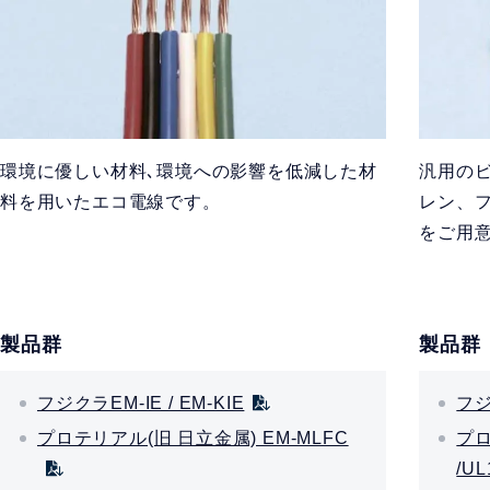
環境に優しい材料､環境への影響を低減した材
汎用の
料を用いたエコ電線です。
レン、
をご用
製品群
製品群
フジクラEM-IE / EM-KIE
フジ
プロテリアル(旧 日立金属) EM-MLFC
プロ
/UL