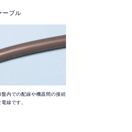
ケーブル
御盤内での配線や機器間の接続
な電線です。