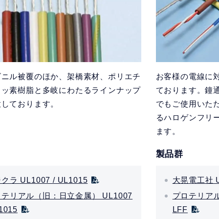
ビニル被覆のほか、架橋素材、ポリエチ
お客様の電線に
フッ素樹脂と多岐にわたるラインナップ
ております。鐘
意しております。
でもご使用いた
るハロゲンフリ
ます。
製品群
クラ UL1007 / UL1015
大晃電工社 UL
テリアル（旧：日立金属） UL1007
プロテリアル
1015
LFF