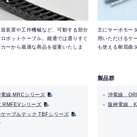
製造装置や工作機械など、可動する部分
主にサーボモー
なロボットケーブル。鐘通では選りすぐ
用いただけるケ
ーカーから最適な商品を提案いたしま
も使える耐屈曲
製品群
電線 MRCシリーズ
沖電線 OR
 RMFEVシリーズ
阪神電線 K
ケーブルテック TBFシリーズ
か