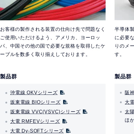
半導体
お客様の製作される装置の仕向け先で問題なく
に必要
ご使用いただけるよう、アメリカ、ヨーロッ
りのメ
パ、中国その他の国で必要な規格を取得したケ
す。
ーブルを数多く取り揃えしております。
製品群
製品群
阪神
沖電線 OKVシリーズ
大電
坂東電線 BIOシリーズ
太陽
坂東電線 VVC(VSVC)シリーズ
ほ
大電 RMFEVシリーズ
大電 Dy-SOFTシリーズ