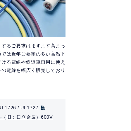
対するご要求はますます高まっ
通では近年ご要望の多い高温下
だける電線や鉄道車両用に使え
ーの電線を幅広く販売しており
1726 / UL1727
（旧：日立金属）600V