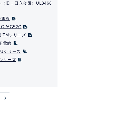
（旧：日立金属）UL3468
E電線
C /AG52C
 TMシリーズ
EP電線
SUシリーズ
Sシリーズ