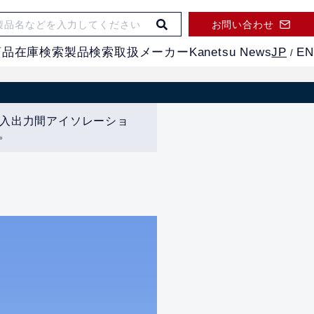
お問い合わせ
JP
EN
商品
在庫検索
製品検索
取扱メーカー
Kanetsu News
/
。入出力間アイソレーショ
。