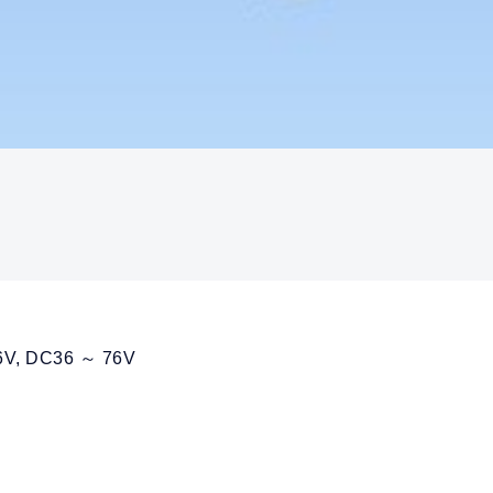
V, DC36 ～ 76V