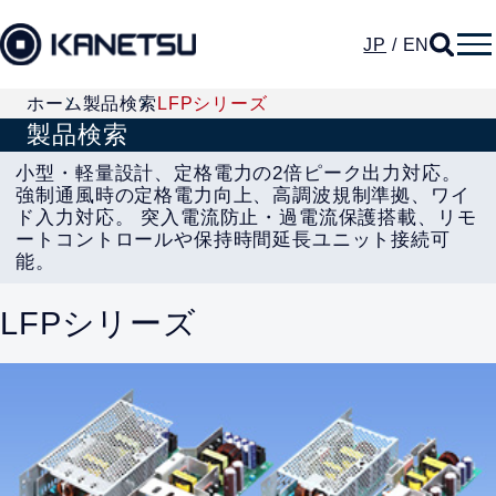
JP
/
EN
ホーム
製品検索
LFPシリーズ
製品検索
小型・軽量設計、定格電力の2倍ピーク出力対応。
強制通風時の定格電力向上、高調波規制準拠、ワイ
ド入力対応。 突入電流防止・過電流保護搭載、リモ
ートコントロールや保持時間延長ユニット接続可
能。
LFPシリーズ