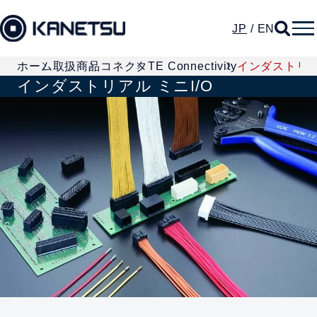
JP
/
EN
ホーム
取扱商品
コネクタ
TE Connectivity
インダストリアル
インダストリアル ミニI/O